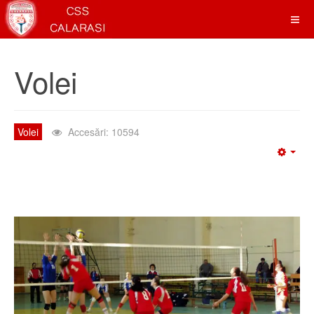
Volei
Volei
Accesări: 10594
Emp