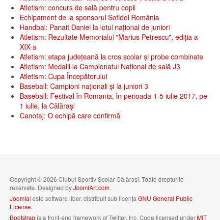
Atletism: concurs de sală pentru copii
Echipament de la sponsorul Sofidel România
Handbal: Panait Daniel la lotul național de juniori
Atletism: Rezultate Memorialul "Marius Petrescu", ediția a
XIX-a
Atletism: etapa județeană la cros școlar și probe combinate
Atletism: Medalii la Campionatul Național de sală J3
Atletism: Cupa Începătorului
Baseball: Campioni naționali și la juniori 3
Baseball: Festival în Romania, în perioada 1-5 iulie 2017, pe
1 iulie, la Călăraşi
Canotaj: O echipă care confirmă
Copyright © 2026 Clubul Sportiv Școlar Călărași. Toate drepturile
rezervate. Designed by
JoomlArt.com
.
Joomla!
este software liber, distribuit sub licența
GNU General Public
License.
Bootstrap
is a front-end framework of Twitter, Inc. Code licensed under
MIT