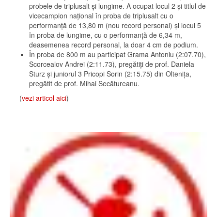
probele de triplusalt și lungime. A ocupat locul 2 și titlul de
vicecampion național în proba de triplusalt cu o
performanță de 13,80 m (nou record personal) și locul 5
în proba de lungime, cu o performanță de 6,34 m,
deasemenea record personal, la doar 4 cm de podium.
În proba de 800 m au participat Grama Antoniu (2:07.70),
Scorcealov Andrei (2:11.73), pregătiți de prof. Daniela
Sturz și juniorul 3 Pricopi Sorin (2:15.75) din Oltenița,
pregătit de prof. Mihai Secătureanu.
(
vezi articol aici
)