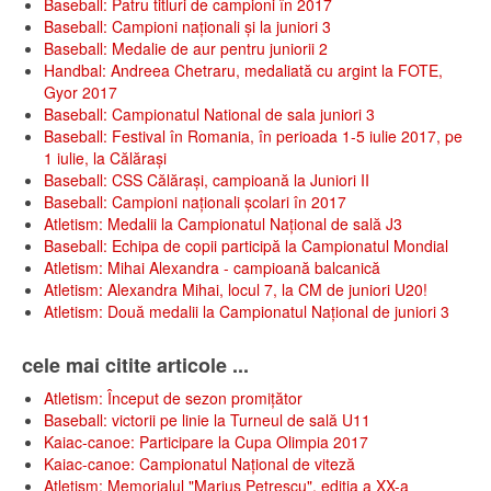
Baseball: Patru titluri de campioni în 2017
Baseball: Campioni naționali și la juniori 3
Baseball: Medalie de aur pentru juniorii 2
Handbal: Andreea Chetraru, medaliată cu argint la FOTE,
Gyor 2017
Baseball: Campionatul National de sala juniori 3
Baseball: Festival în Romania, în perioada 1-5 iulie 2017, pe
1 iulie, la Călăraşi
Baseball: CSS Călăraşi, campioană la Juniori II
Baseball: Campioni naționali școlari în 2017
Atletism: Medalii la Campionatul Național de sală J3
Baseball: Echipa de copii participă la Campionatul Mondial
Atletism: Mihai Alexandra - campioană balcanică
Atletism: Alexandra Mihai, locul 7, la CM de juniori U20!
Atletism: Două medalii la Campionatul Național de juniori 3
cele mai citite articole ...
Atletism: Început de sezon promițător
Baseball: victorii pe linie la Turneul de sală U11
Kaiac-canoe: Participare la Cupa Olimpia 2017
Kaiac-canoe: Campionatul Național de viteză
Atletism: Memorialul "Marius Petrescu", editia a XX-a