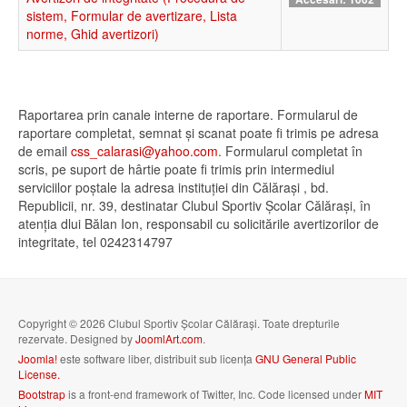
sistem, Formular de avertizare, Lista
norme, Ghid avertizori)
Raportarea prin canale interne de raportare. Formularul de
raportare completat, semnat și scanat poate fi trimis pe adresa
de email
css_calarasi@yahoo.com
. Formularul completat în
scris, pe suport de hârtie poate fi trimis prin intermediul
serviciilor poștale la adresa instituției din Călărași , bd.
Republicii, nr. 39, destinatar Clubul Sportiv Școlar Călărași, în
atenția dlui Bălan Ion, responsabil cu solicitările avertizorilor de
integritate, tel 0242314797
Copyright © 2026 Clubul Sportiv Școlar Călărași. Toate drepturile
rezervate. Designed by
JoomlArt.com
.
Joomla!
este software liber, distribuit sub licența
GNU General Public
License.
Bootstrap
is a front-end framework of Twitter, Inc. Code licensed under
MIT