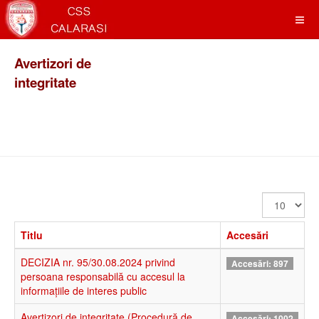
Avertizori de
integritate
Afișare
#
Titlu
Accesări
DECIZIA nr. 95/30.08.2024 privind
Accesări: 897
persoana responsabilă cu accesul la
informațiile de interes public
Avertizori de integritate (Procedură de
Accesări: 1002