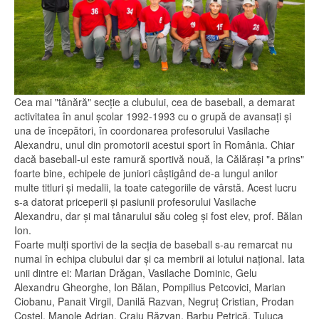
Cea mai "tânără" secţie a clubului, cea de baseball, a demarat
activitatea în anul şcolar 1992-1993 cu o grupă de avansaţi şi
una de începători, în coordonarea profesorului Vasilache
Alexandru, unul din promotorii acestui sport în România. Chiar
dacă baseball-ul este ramură sportivă nouă, la Călăraşi "a prins"
foarte bine, echipele de juniori câştigând de-a lungul anilor
multe titluri şi medalii, la toate categoriile de vârstă. Acest lucru
s-a datorat priceperii şi pasiunii profesorului Vasilache
Alexandru, dar şi mai tânarului său coleg şi fost elev, prof. Bălan
Ion.
Foarte mulţi sportivi de la secţia de baseball s-au remarcat nu
numai în echipa clubului dar şi ca membrii ai lotului naţional. Iata
unii dintre ei: Marian Drăgan, Vasilache Dominic, Gelu
Alexandru Gheorghe, Ion Bălan, Pompilius Petcovici, Marian
Ciobanu, Panait Virgil, Danilă Razvan, Negruţ Cristian, Prodan
Costel, Manole Adrian, Craiu Răzvan, Barbu Petrică, Ţuluca