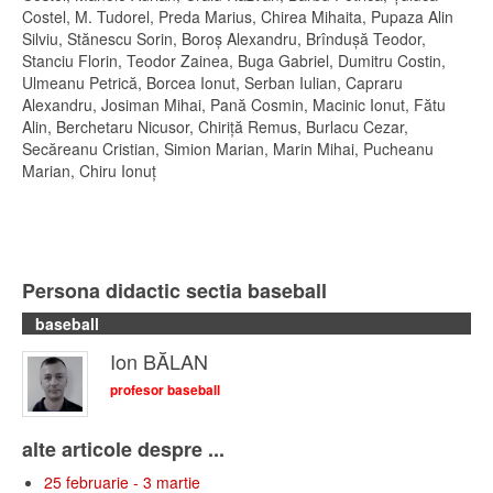
Costel, M. Tudorel, Preda Marius, Chirea Mihaita, Pupaza Alin
Silviu, Stănescu Sorin, Boroş Alexandru, Brînduşă Teodor,
Stanciu Florin, Teodor Zainea, Buga Gabriel, Dumitru Costin,
Ulmeanu Petrică, Borcea Ionut, Serban Iulian, Capraru
Alexandru, Josiman Mihai, Pană Cosmin, Macinic Ionut, Fătu
Alin, Berchetaru Nicusor, Chiriţă Remus, Burlacu Cezar,
Secăreanu Cristian, Simion Marian, Marin Mihai, Pucheanu
Marian, Chiru Ionuţ
Persona didactic sectia baseball
baseball
Ion BĂLAN
profesor baseball
alte articole despre ...
25 februarie - 3 martie