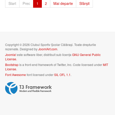
Start
Prec
1
2
Mai departe
Sfârșit
Copyright © 2026 Clubul Sportiv Școlar Călărași. Toate drepturile
rezervate. Designed by
JoomlArt.com
.
Joomla!
este software liber, distribuit sub licența
GNU General Public
License.
Bootstrap
is a front-end framework of Twitter, Inc. Code licensed under
MIT
License.
Font Awesome
font licensed under
SIL OFL 1.1
.