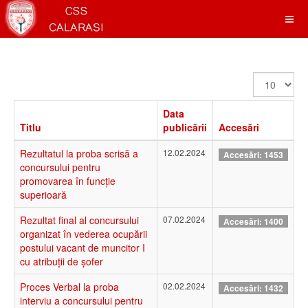
Afișare
#
Data
Titlu
publicării
Accesări
Rezultatul la proba scrisă a
12.02.2024
Accesări: 1453
concursului pentru
promovarea în funcție
superioară
Rezultat final al concursului
07.02.2024
Accesări: 1400
organizat în vederea ocupării
postului vacant de muncitor I
cu atribuții de șofer
Proces Verbal la proba
02.02.2024
Accesări: 1432
interviu a concursului pentru