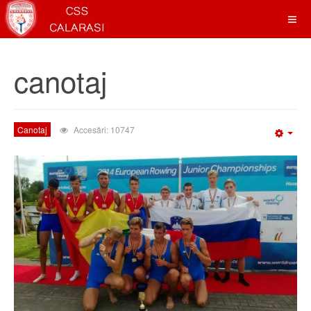
canotaj
Canotaj
Accesări: 10747
Emp