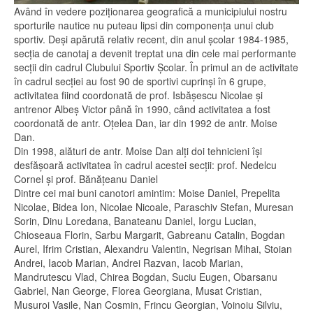
Având în vedere poziţionarea geografică a municipiului nostru
sporturile nautice nu puteau lipsi din componenţa unui club
sportiv. Deşi apărută relativ recent, din anul şcolar 1984-1985,
secţia de canotaj a devenit treptat una din cele mai performante
secţii din cadrul Clubului Sportiv Şcolar. În primul an de activitate
în cadrul secţiei au fost 90 de sportivi cuprinşi în 6 grupe,
activitatea fiind coordonată de prof. Isbăşescu Nicolae şi
antrenor Albeş Victor până în 1990, când activitatea a fost
coordonată de antr. Oţelea Dan, iar din 1992 de antr. Moise
Dan.
Din 1998, alături de antr. Moise Dan alţi doi tehnicieni îşi
desfăşoară activitatea în cadrul acestei secţii: prof. Nedelcu
Cornel şi prof. Bănăţeanu Daniel
Dintre cei mai buni canotori amintim: Moise Daniel, Prepelita
Nicolae, Bidea Ion, Nicolae Nicoale, Paraschiv Stefan, Muresan
Sorin, Dinu Loredana, Banateanu Daniel, Iorgu Lucian,
Chioseaua Florin, Sarbu Margarit, Gabreanu Catalin, Bogdan
Aurel, Ifrim Cristian, Alexandru Valentin, Negrisan Mihai, Stoian
Andrei, Iacob Marian, Andrei Razvan, Iacob Marian,
Mandrutescu Vlad, Chirea Bogdan, Suciu Eugen, Obarsanu
Gabriel, Nan George, Florea Georgiana, Musat Cristian,
Musuroi Vasile, Nan Cosmin, Frincu Georgian, Voinoiu Silviu,