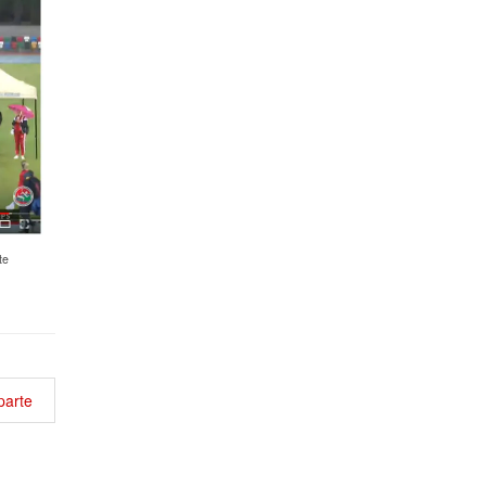
te
parte