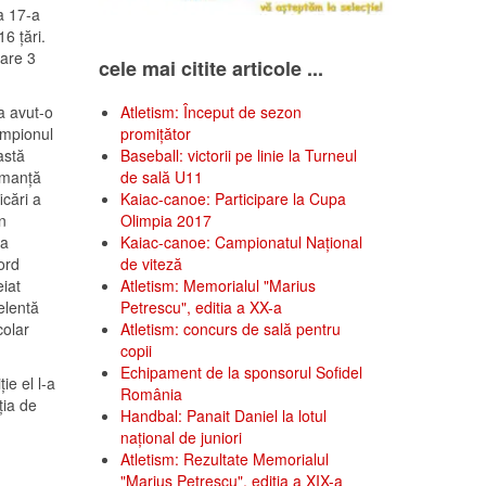
a 17-a
16 țări.
care 3
cele mai citite articole ...
a avut-o
Atletism: Început de sezon
ampionul
promițător
astă
Baseball: victorii pe linie la Turneul
rmanță
de sală U11
icări a
Kaiac-canoe: Participare la Cupa
un
Olimpia 2017
ma
Kaiac-canoe: Campionatul Național
ord
de viteză
eiat
Atletism: Memorialul "Marius
elentă
Petrescu", editia a XX-a
colar
Atletism: concurs de sală pentru
copii
Echipament de la sponsorul Sofidel
ie el l-a
România
ția de
Handbal: Panait Daniel la lotul
național de juniori
Atletism: Rezultate Memorialul
"Marius Petrescu", ediția a XIX-a