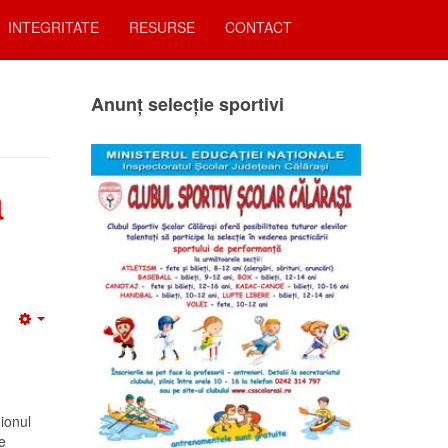
INTEGRITATE
RESURSE
CONTACT
Anunț selecție sportivi
a
Empty
ionul
e