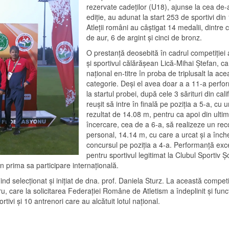
rezervate cadeților (U18), ajunse la cea de-
ediție, au adunat la start 253 de sportivi din 
Atleții români au câștigat 14 medalii, dintre 
de aur, 6 de argint și cinci de bronz.
O prestanță deosebită în cadrul competiției 
și sportivul călărășean Lică-Mihai Ștefan, c
național en-titre în proba de triplusalt la ace
categorie. Deși el avea doar a a 11-a perfo
la startul probei, după cele 3 sărituri din calif
reușit să intre în finală pe poziția a 5-a, cu 
rezultat de 14.08 m, pentru ca apoi din ulti
încercare, cea de a 6-a, să realizeze un rec
personal, 14.14 m, cu care a urcat și a înch
concursul pe poziția a 4-a. Performanță exc
pentru sportivul legitimat la Clubul Sportiv Ș
n prima sa participare internațională.
ind selecționat și inițiat de dna. prof. Daniela Sturz. La această competiț
ru, care la solicitarea Federației Române de Atletism a îndeplinit și func
tivi și 10 antrenori care au alcătuit lotul național.