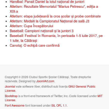
Handbal: Panait Daniel la lotul național de juniori
Atletism: Rezultate Memorialul "Marius Petrescu", ediția a
XIX-a
Atletism: etapa județeană la cros școlar și probe combinate
Atletism: Medalii la Campionatul Național de sală J3
Atletism: Cupa Începătorului
Baseball: Campioni naționali și la juniori 3
Baseball: Festival în Romania, în perioada 1-5 iulie 2017, pe
1 iulie, la Călăraşi
Canotaj: O echipă care confirmă
Copyright © 2026 Clubul Sportiv Școlar Călărași. Toate drepturile
rezervate. Designed by
JoomlArt.com
.
Joomla!
este software liber, distribuit sub licența
GNU General Public
License.
Bootstrap
is a front-end framework of Twitter, Inc. Code licensed under
MIT
License.
Font Awesome
font licensed under
SIL OFL 1.1
.