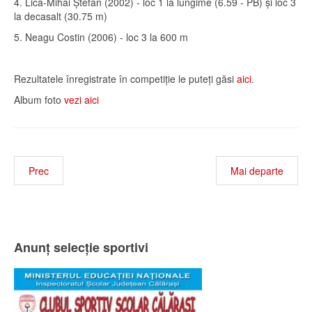
4. Lică-Mihai Ștefan (2002) - loc 1 la lungime (6.59 - PB) și loc 3
la decasalt (30.75 m)
5. Neagu Costin (2006) - loc 3 la 600 m
Rezultatele înregistrate în competiție le puteți găsi
aici
.
Album foto
vezi aici
Prec
Mai departe
Anunț selecție sportivi