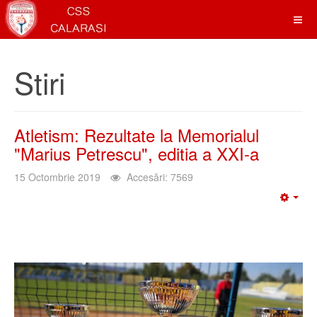
Stiri
Atletism: Rezultate la Memorialul
"Marius Petrescu", editia a XXI-a
15 Octombrie 2019
Accesări: 7569
Emp