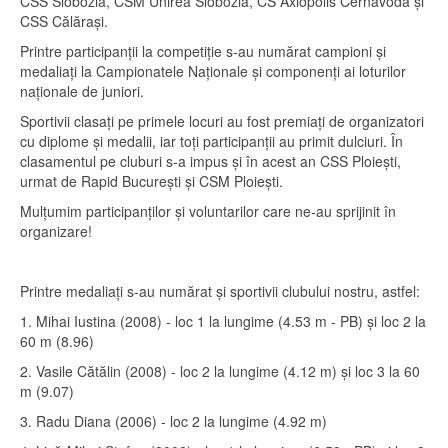
CSS Slobozia, CSM Unirea Slobozia, CS Axiopolis Cernavodă și
CSS Călărași.
Printre participanții la competiție s-au numărat campioni și
medaliați la Campionatele Naționale și componenți ai loturilor
naționale de juniori.
Sportivii clasați pe primele locuri au fost premiați de organizatori
cu diplome și medalii, iar toți participanții au primit dulciuri. În
clasamentul pe cluburi s-a impus și în acest an CSS Ploiești,
urmat de Rapid București și CSM Ploiești.
Mulțumim participanților și voluntarilor care ne-au sprijinit în
organizare!
Printre medaliați s-au numărat și sportivii clubului nostru, astfel:
1. Mihai Iustina (2008) - loc 1 la lungime (4.53 m - PB) și loc 2 la
60 m (8.96)
2. Vasile Cătălin (2008) - loc 2 la lungime (4.12 m) și loc 3 la 60
m (9.07)
3. Radu Diana (2006) - loc 2 la lungime (4.92 m)