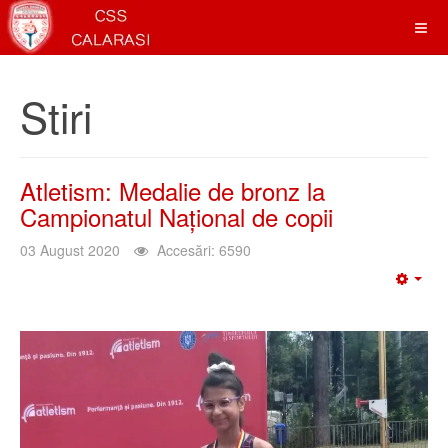
Stiri
Atletism: Medalie de bronz la
Campionatul Național de copii
03 August 2020
Accesări: 6590
Emp