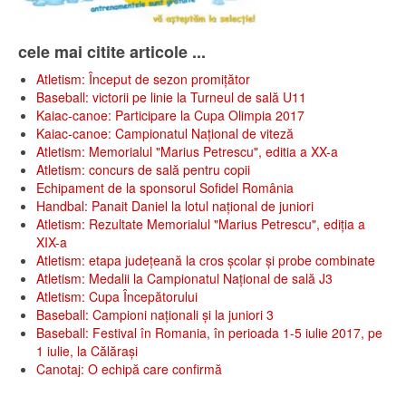
cele mai citite articole ...
Atletism: Început de sezon promițător
Baseball: victorii pe linie la Turneul de sală U11
Kaiac-canoe: Participare la Cupa Olimpia 2017
Kaiac-canoe: Campionatul Național de viteză
Atletism: Memorialul "Marius Petrescu", editia a XX-a
Atletism: concurs de sală pentru copii
Echipament de la sponsorul Sofidel România
Handbal: Panait Daniel la lotul național de juniori
Atletism: Rezultate Memorialul "Marius Petrescu", ediția a
XIX-a
Atletism: etapa județeană la cros școlar și probe combinate
Atletism: Medalii la Campionatul Național de sală J3
Atletism: Cupa Începătorului
Baseball: Campioni naționali și la juniori 3
Baseball: Festival în Romania, în perioada 1-5 iulie 2017, pe
1 iulie, la Călăraşi
Canotaj: O echipă care confirmă