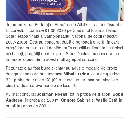
În organizarea Federației Române de Atletism s-a desfășurat la
București, în data de 01.08.2020 pe Stadionul Iolanda Balaș
Soter, etapa finală a Campionatului Național de copii (născuți
2007-2008). Deși au concurat după o perioadă dificilă, în care
pregătirea nu s-a putut desfășura în condiții optime, toți cei cinci
mici atleți, pregătiți de dna. prof. Sturz Daniela au concurat cu
hotărâre și bucurie în acest mult așteptat concurs.
Rezultatele au fost bune și chiar au adus o medalie de bronz
delegației noastre prin sportiva
Mihai Iustina
, ce a ocupat locul
3 în proba de triatlon C2 (60 m, lungime, aruncarea mingii de
oină) la doar câteva puncte de locul 2.
Au mai concurat
Josiman Noemi
, tot în proba de triatlon,
Bobu
Andreea
, în proba de 200 m,
Grigore Sabina
și
Vasile Cătălin
,
ambii în proba de 300 m.