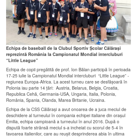
Echipa de baseball de la Clubul Sportiv Școlar Călărași
reprezintă România la Campionatul Mondial intercluburi
“Little League”
Echipa de copii pregătită de prof. Ion Bălan participă în perioada
17-25 iulie la Campionatul Mondial intercluburi “Little League” -
regiunea Europa-Africa. La acest turneu care se desfășoară în
Polonia iau parte 14 țări: Austria, Belarus, Belgia, Croatia,
Republica Cehă, Germania-USA, Ungaria, Italia, Polonia,
România, Spania, Olanda, Marea Britanie, Ucraina.
Echipa de la CSS Călărași a avut onoarea de a juca meciul de
deschidere al turneului în compania echipei italiane din orașul
Emilia, echipa campioană a turneului în anul 2016. După o
dispută foarte strânsă meciul s-a incheiat cu scorul de 5-4 în
favoarea italienilor, care au reușit desprinderea abia în ultima