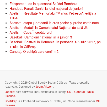
Echipament de la sponsorul Sofidel România
Handbal: Panait Daniel la lotul național de juniori
Atletism: Rezultate Memorialul "Marius Petrescu", ediția a
XIX-a
Atletism: etapa județeană la cros școlar și probe combinate
Atletism: Medalii la Campionatul Național de sală J3
Atletism: Cupa Începătorului
Baseball: Campioni naționali și la juniori 3
Baseball: Festival în Romania, în perioada 1-5 iulie 2017, pe
1 iulie, la Călăraşi
Canotaj: O echipă care confirmă
Copyright © 2026 Clubul Sportiv Școlar Călărași. Toate drepturile
rezervate. Designed by
JoomlArt.com
.
Joomla!
este software liber, distribuit sub licența
GNU General Public
License.
Bootstrap
is a front-end framework of Twitter, Inc. Code licensed under
MIT
License.