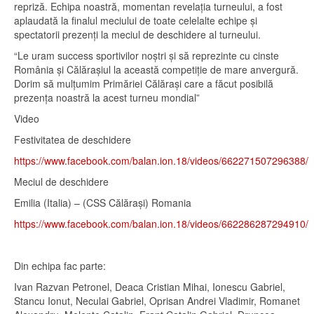
repriză. Echipa noastră, momentan revelația turneului, a fost
aplaudată la finalul meciului de toate celelalte echipe și
spectatorii prezenți la meciul de deschidere al turneului.
“Le uram success sportivilor noștri și să reprezinte cu cinste
România și Călărașiul la această competiție de mare anvergură.
Dorim să mulțumim Primăriei Călărași care a făcut posibilă
prezența noastră la acest turneu mondial”
Video
Festivitatea de deschidere
https://www.facebook.com/balan.ion.18/videos/662271507296388/
Meciul de deschidere
Emilia (Italia) – (CSS Călărași) Romania
https://www.facebook.com/balan.ion.18/videos/662286287294910/
Din echipa fac parte:
Ivan Razvan Petronel, Deaca Cristian Mihai, Ionescu Gabriel,
Stancu Ionut, Neculai Gabriel, Oprisan Andrei Vladimir, Romanet