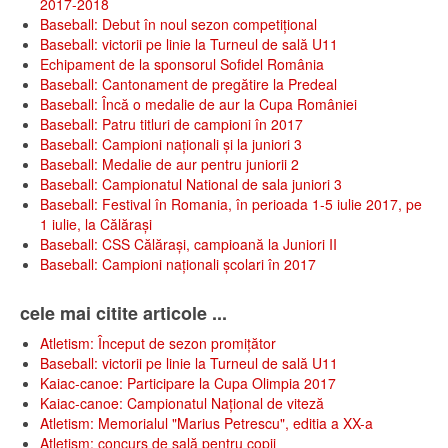
2017-2018
Baseball: Debut în noul sezon competițional
Baseball: victorii pe linie la Turneul de sală U11
Echipament de la sponsorul Sofidel România
Baseball: Cantonament de pregătire la Predeal
Baseball: Încă o medalie de aur la Cupa României
Baseball: Patru titluri de campioni în 2017
Baseball: Campioni naționali și la juniori 3
Baseball: Medalie de aur pentru juniorii 2
Baseball: Campionatul National de sala juniori 3
Baseball: Festival în Romania, în perioada 1-5 iulie 2017, pe
1 iulie, la Călăraşi
Baseball: CSS Călăraşi, campioană la Juniori II
Baseball: Campioni naționali școlari în 2017
cele mai citite articole ...
Atletism: Început de sezon promițător
Baseball: victorii pe linie la Turneul de sală U11
Kaiac-canoe: Participare la Cupa Olimpia 2017
Kaiac-canoe: Campionatul Național de viteză
Atletism: Memorialul "Marius Petrescu", editia a XX-a
Atletism: concurs de sală pentru copii