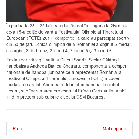
În perioada 23 – 29 iulie s-a desfăşurat în Ungaria la Gyor cea
de-a 15-a ediţie de vară a Festivalului Olimpic al Tineretului
European (FOTE) 2017, competiţie la care au participat sportivi
din 50 de ţări. Echipa olimpică de a României a obţinut 5 medalii
de argint, 3 de bronz, 2 locuri 4, 7 locuri 5 şi 3 locuri 6.
Fosta sportivă legitimată la Clubul Sportiv Școlar Călărași,
handbalista Andreea Bianca Chetraru, componentă a echipei
naționale de handbal junioare ce a reprezentat România la
Festivalul Olimpic al Tineretului European (FOTE) a cucerit
medalia de argint. Andreea a debutat în handbal la clubul
nostru, sub îndrumarea profesorului Frîncu Constantin, ambii
fiind în prezent sub culorile clubului CSM București.
Prec
Mai departe