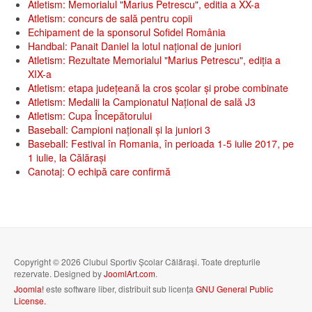
Atletism: Memorialul "Marius Petrescu", editia a XX-a
Atletism: concurs de sală pentru copii
Echipament de la sponsorul Sofidel România
Handbal: Panait Daniel la lotul național de juniori
Atletism: Rezultate Memorialul "Marius Petrescu", ediția a
XIX-a
Atletism: etapa județeană la cros școlar și probe combinate
Atletism: Medalii la Campionatul Național de sală J3
Atletism: Cupa Începătorului
Baseball: Campioni naționali și la juniori 3
Baseball: Festival în Romania, în perioada 1-5 iulie 2017, pe
1 iulie, la Călăraşi
Canotaj: O echipă care confirmă
Copyright © 2026 Clubul Sportiv Școlar Călărași. Toate drepturile
rezervate. Designed by
JoomlArt.com
.
Joomla!
este software liber, distribuit sub licența
GNU General Public
License.