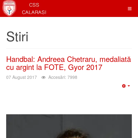
Stiri
Handbal: Andreea Chetraru, medaliată
cu argint la FOTE, Gyor 2017
07 August 2017
Accesări: 7998
Emp