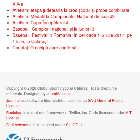
XIX-a
Atletism: etapa județeană la cros școlar și probe combinate
Atletism: Medalii la Campionatul Național de sală J3
Atletism: Cupa Începătorului
Baseball: Campioni naționali și la juniori 3
Baseball: Festival în Romania, în perioada 1-5 iulie 2017, pe
1 iulie, la Călăraşi
Canotaj: O echipă care confirmă
Copyright © 2026 Clubul Sportiv Școlar Călărași. Toate drepturile
rezervate. Designed by
JoomlArt.com
.
Joomla!
este software liber, distribuit sub licența
GNU General Public
License.
Bootstrap
is a front-end framework of Twitter, Inc. Code licensed under
MIT
License.
Font Awesome
font licensed under
SIL OFL 1.1
.